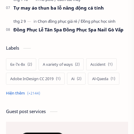
Tự may áo thun ba lỗ năng động cá tính
Đồng Phục Lễ Tân Spa Đồng Phục Spa Nail Gò Vấp
Labels
6x-7x-8x
A variety of ways
Accident
Adobe InDesign CC 2019
Ai
Al-Qaeda
Alien
Alternative
Ambitious
America
Ảnh chế
Ảnh động vật
Guest post services
Ảnh hưởng đến website
Ảnh làm phông nền