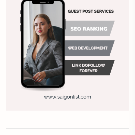
Ảnh nền chuẩn HD
Ảnh nền đẹp
Ảnh nền sinh nhật
Ảnh treo tường
Animal
Ankle boots
Antarctic
Antibodies against Covid-19
Antiquarian
Antiviral antibodies
Áo bà ba
Áo bà ba hiện đại
Áo bà bầu
Áo bác sĩ
Áo bếp trưởng
áo công nhân
Áo crop top
Áo croptop
Áo dài cách tân
Áo dài thanh lịch
Áo dài trắng
Áo dài truyền thống
Áo dài Việt Nam