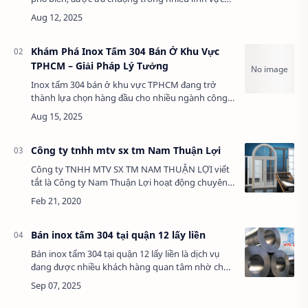
nhờ khả năng chống ăn mòn, độ bền cao và tính
thẩm mỹ vượt trội. Đây là lựa c…
Khám Phá Inox Tấm 304 Bán Ở Khu Vực
TPHCM – Giải Pháp Lý Tưởng
Inox tấm 304 bán ở khu vực TPHCM đang trở
thành lựa chọn hàng đầu cho nhiều ngành công
nghiệp và xây dựng tại thành phố sôi động này.
Với chất lượng cao, độ bền vượt trội và g…
Công ty tnhh mtv sx tm Nam Thuận Lợi
Công ty TNHH MTV SX TM NAM THUẬN LỢI viết
tắt là Công ty Nam Thuận Lợi hoạt động chuyên
nghiệp trong nghành hàng vật tư xây dựng,
chuyên cung cấp Inox 430, Inox 201, Inox 304,
Inox…
Bán inox tấm 304 tại quận 12 lấy liền
Bán inox tấm 304 tại quận 12 lấy liền là dịch vụ
đang được nhiều khách hàng quan tâm nhờ chất
lượng cao và sự tiện lợi trong giao hàng. Với các
sản phẩm inox tấm 304 chất lượng chu…