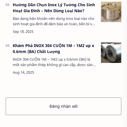
Hướng Dẫn Chọn Inox Lý Tưởng Cho Sinh
Hoạt Gia Đình – Nên Dùng Loại Nào?
Bạn đang băn khoăn nên dùng inox loại nào cho
sinh hoạt gia đình để đảm bảo an toàn, bền bỉ và
phù hợp với nhu cầu hàng ngày? Trong bài viết
này, chúng tôi sẽ khám phá sâ…
Khám Phá INOX 304 CUỘN 1M – 1M2 up x
0.6mm (BA) Chất Lượng
INOX 304 CUỘN 1M – 1M2 up x 0.6mm (BA) là
một sản phẩm thép không gỉ cao cấp, được sản
xuất với độ dày 0.6mm, kích thước cuộn từ 1M
đến 1M2, và bề mặt hoàn thiện BA (Bright
Anneale…
Đăng nhận xét