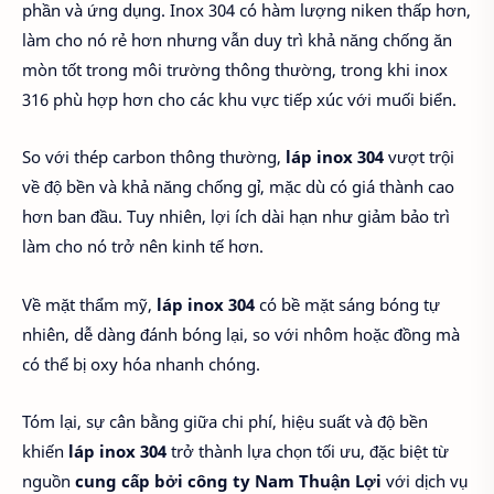
phần và ứng dụng. Inox 304 có hàm lượng niken thấp hơn,
làm cho nó rẻ hơn nhưng vẫn duy trì khả năng chống ăn
mòn tốt trong môi trường thông thường, trong khi inox
316 phù hợp hơn cho các khu vực tiếp xúc với muối biển.
So với thép carbon thông thường,
láp inox 304
vượt trội
về độ bền và khả năng chống gỉ, mặc dù có giá thành cao
hơn ban đầu. Tuy nhiên, lợi ích dài hạn như giảm bảo trì
làm cho nó trở nên kinh tế hơn.
Về mặt thẩm mỹ,
láp inox 304
có bề mặt sáng bóng tự
nhiên, dễ dàng đánh bóng lại, so với nhôm hoặc đồng mà
có thể bị oxy hóa nhanh chóng.
Tóm lại, sự cân bằng giữa chi phí, hiệu suất và độ bền
khiến
láp inox 304
trở thành lựa chọn tối ưu, đặc biệt từ
nguồn
cung cấp bởi công ty Nam Thuận Lợi
với dịch vụ