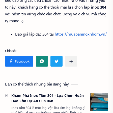
đều đáp ứng các tiêu chuẩn cao nhất. Nhờ vào những yếu
tố này, khách hàng có thể thoải mái lựa chọn
láp inox 304
với niềm tin vững chắc vào chất lượng và dịch vụ mà công
ty mang lại.
Báo giá láp đăc 304 tại
https://muabaninoxnhom.vn/
Bạn có thể thích những bài đăng này
Khám Phá Inox Tấm 304 - Lựa Chọn Hoàn
Hảo Cho Dự Án Của Bạn
Inox tấm 304 là một loại vật liệu kim loại không gỉ
phổ biến, được ưa chuộng trong nhiều lĩnh vực