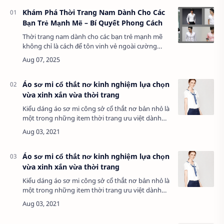
Khám Phá Thời Trang Nam Dành Cho Các
Bạn Trẻ Mạnh Mẽ – Bí Quyết Phong Cách
Thời trang nam dành cho các bạn trẻ mạnh mẽ
không chỉ là cách để tôn vinh vẻ ngoài cường
tráng mà còn là biểu tượng của sự tự tin và năng
động. Với sự phát triển nhanh chóng của …
Áo sơ mi cổ thắt nơ kinh nghiệm lựa chọn
vừa xinh xắn vừa thời trang
Kiểu dáng áo sơ mi công sở cổ thắt nơ bản nhỏ là
một trong những item thời trang ưu việt dành
cho bạn gái có thân hình mảnh dẻ, cần cổ cao và
gầy. Nét điệu đà, nữ tính của điể…
Áo sơ mi cổ thắt nơ kinh nghiệm lựa chọn
vừa xinh xắn vừa thời trang
Kiểu dáng áo sơ mi công sở cổ thắt nơ bản nhỏ là
một trong những item thời trang ưu việt dành
cho bạn gái có thân hình mảnh dẻ, cần cổ cao và
gầy. Nét điệu đà, nữ tính của điể…