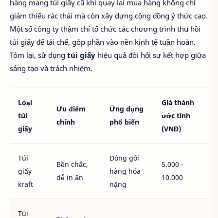
hàng mang túi giấy cũ khi quay lại mua hàng không chỉ
giảm thiểu rác thải mà còn xây dựng cộng đồng ý thức cao.
Một số công ty thậm chí tổ chức các chương trình thu hồi
túi giấy để tái chế, góp phần vào nền kinh tế tuần hoàn.
Tóm lại, sử dụng
túi giấy
hiệu quả đòi hỏi sự kết hợp giữa
sáng tạo và trách nhiệm.
Loại
Giá thành
Ưu điểm
Ứng dụng
túi
ước tính
chính
phổ biến
giấy
(VNĐ)
Túi
Đóng gói
Bền chắc,
5.000 -
giấy
hàng hóa
dễ in ấn
10.000
kraft
nặng
Túi