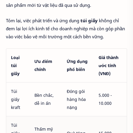
sản phẩm mới từ vật liệu đã qua sử dụng.
Tóm lại, việc phát triển và ứng dụng
túi giấy
không chỉ
đem lại lợi ích kinh tế cho doanh nghiệp mà còn góp phần
vào việc bảo vệ môi trường một cách bền vững.
Loại
Giá thành
Ưu điểm
Ứng dụng
túi
ước tính
chính
phổ biến
giấy
(VNĐ)
Túi
Đóng gói
Bền chắc,
5.000 -
giấy
hàng hóa
dễ in ấn
10.000
kraft
nặng
Túi
Thẩm mỹ