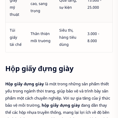
giấy
Quà tặng,
15.000 -
cao, sang
mỹ
sự kiện
25.000
trọng
thuật
Túi
Siêu thị,
Thân thiện
3.000 -
giấy
hàng tiêu
môi trường
8.000
tái chế
dùng
Hộp giấy đựng giày
Hộp giấy đựng giày
là một trong những sản phẩm thiết
yếu trong ngành thời trang, giúp bảo vệ và trình bày sản
phẩm một cách chuyên nghiệp. Với sự gia tăng của ý thức
bảo vệ môi trường,
hộp giấy đựng giày
đang dần thay
thế các hộp nhựa truyền thống, mang lại lợi ích về độ bền