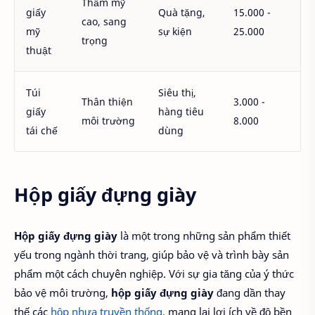
Thẩm mỹ
giấy
Quà tặng,
15.000 -
cao, sang
mỹ
sự kiện
25.000
trọng
thuật
Túi
Siêu thị,
Thân thiện
3.000 -
giấy
hàng tiêu
môi trường
8.000
tái chế
dùng
Hộp giấy đựng giày
Hộp giấy đựng giày
là một trong những sản phẩm thiết
yếu trong ngành thời trang, giúp bảo vệ và trình bày sản
phẩm một cách chuyên nghiệp. Với sự gia tăng của ý thức
bảo vệ môi trường,
hộp giấy đựng giày
đang dần thay
thế các
hộp nhựa truyền thống
, mang lại lợi ích về độ bền