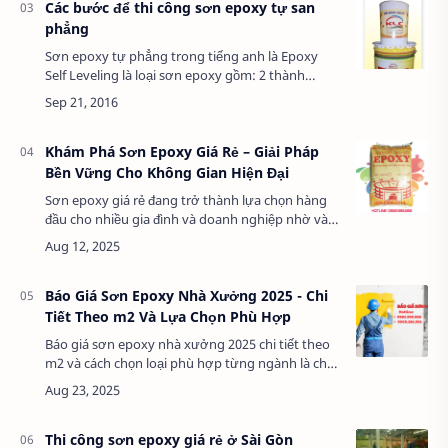
Các bước để thi công sơn epoxy tự san
phẳng
Sơn epoxy tự phẳng trong tiếng anh là Epoxy
Self Leveling là loại sơn epoxy gồm: 2 thành
phần, gồm thành phần sơn và thành phần đóng
rắn, không sử dụng dung môi dễ bay hơi, hoạt
đ…
Khám Phá Sơn Epoxy Giá Rẻ – Giải Pháp
Bền Vững Cho Không Gian Hiện Đại
Sơn epoxy giá rẻ đang trở thành lựa chọn hàng
đầu cho nhiều gia đình và doanh nghiệp nhờ vào
sự kết hợp hoàn hảo giữa chất lượng cao và giá
cả phải chăng. Loại sơn này không chỉ ma…
Báo Giá Sơn Epoxy Nhà Xưởng 2025 - Chi
Tiết Theo m2 Và Lựa Chọn Phù Hợp
Báo giá sơn epoxy nhà xưởng 2025 chi tiết theo
m2 và cách chọn loại phù hợp từng ngành là chủ
đề quan trọng giúp doanh nghiệp tối ưu hóa chi
phí và hiệu quả trong việc bảo vệ …
Thi công sơn epoxy giá rẻ ở Sài Gòn