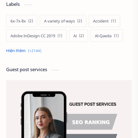
Labels
6x-7x-8x
A variety of ways
Accident
Adobe InDesign CC 2019
Ai
Al-Qaeda
Alien
Alternative
Ambitious
America
Ảnh chế
Ảnh động vật
Guest post services
Ảnh hưởng đến website
Ảnh làm phông nền
Ảnh nền chuẩn HD
Ảnh nền đẹp
Ảnh nền sinh nhật
Ảnh treo tường
Animal
Ankle boots
Antarctic