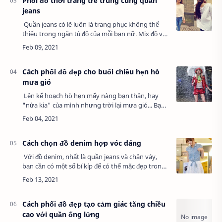
Phối đồ thời trang trẻ trung cùng quần
jeans
Quần jeans có lẽ luôn là trang phục không thể
thiếu trong ngăn tủ đồ của mỗi bạn nữ. Mix đồ với
quần jeans không hẳn khó, nhưng làm thế nào
để bạn vừa nổi bật và cá tính, vừa…
Cách phối đồ đẹp cho buổi chiều hẹn hò
mưa gió
Lên kế hoạch hò hẹn mấy nàng bạn thân, hay
"nửa kia" của mình nhưng trời lại mưa gió... Bạn
phân vân nên phối đồ như thế nào để cứu vãn
thời tiết u ám, ẩm ướt?Không ít nàng c…
Cách chọn đồ denim hợp vóc dáng
Với đồ denim, nhất là quần jeans và chân váy,
bạn cần có một số bí kíp để có thể mặc đẹp trong
mọi thời điểm.Đồ denim với nét khỏe khoắn được
các tín đồ chọn lựa khi muốn làm…
Cách phối đồ đẹp tạo cảm giác tăng chiều
cao với quần ống lửng