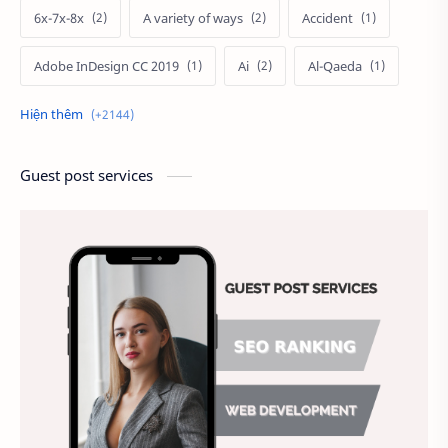
6x-7x-8x
A variety of ways
Accident
Adobe InDesign CC 2019
Ai
Al-Qaeda
Alien
Alternative
Ambitious
America
Ảnh chế
Ảnh động vật
Guest post services
Ảnh hưởng đến website
Ảnh làm phông nền
Ảnh nền chuẩn HD
Ảnh nền đẹp
Ảnh nền sinh nhật
Ảnh treo tường
Animal
Ankle boots
Antarctic
Antibodies against Covid-19
Antiquarian