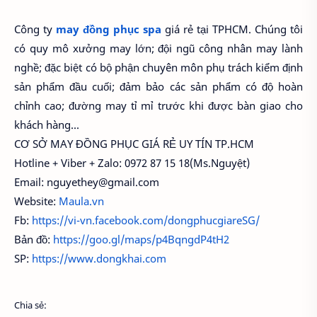
Công ty
may đồng phục spa
giá rẻ tại TPHCM. Chúng tôi
có quy mô xưởng may lớn; đội ngũ công nhân may lành
nghề; đặc biệt có bộ phận chuyên môn phụ trách kiểm định
sản phẩm đầu cuối; đảm bảo các sản phẩm có độ hoàn
chỉnh cao; đường may tỉ mỉ trước khi được bàn giao cho
khách hàng...
CƠ SỞ MAY ĐỒNG PHỤC GIÁ RẺ UY TÍN TP.HCM
Hotline + Viber + Zalo: 0972 87 15 18(Ms.Nguyệt)
Email: nguyethey@gmail.com
Website:
Maula.vn
Fb:
https://vi-vn.facebook.com/dongphucgiareSG/
Bản đồ:
https://goo.gl/maps/p4BqngdP4tH2
SP:
https://www.dongkhai.com