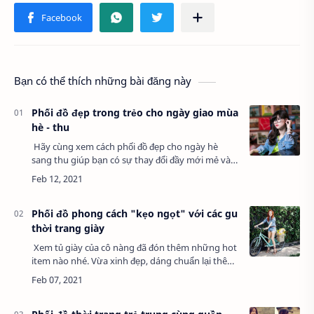
Bạn có thể thích những bài đăng này
Phối đồ đẹp trong trẻo cho ngày giao mùa
hè - thu
Hãy cùng xem cách phối đồ đẹp cho ngày hè
sang thu giúp bạn có sự thay đổi đầy mới mẻ và
trở thành một cô nàng đa phong cách. Những
chiếc váy hoa nhí cùng màu sắc ngọt ngào, …
Phối đồ phong cách "kẹo ngọt" với các gu
thời trang giày
Xem tủ giày của cô nàng đã đón thêm những hot
item nào nhé. Vừa xinh đẹp, dáng chuẩn lại thêm
gu thẩm mỹ rất riêng nên cô nàng trở thành icon
hoàn hảo trong lòng nhiều tín đồ…