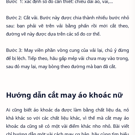
Bước 1: xác định số đo cần thiết: chiều dài áo, vai,…
Bước 2: Cắt vải. Bước này được chia thành nhiểu bước nhỏ
sau: bạn phải vẽ trên vải bằng phấn rồi mới cắt theo,
đường vẽ này được dựa trên các số đo cơ thể.
Bước 3: May viền phần vòng cung của vải lại, chú ý đừng
để bị lệch. Tiếp theo, hãu gấp mép vải chưa may vào trong,
sau đó may lại, may bòng theo đường mà bạn đã cắt.
Hướng dẫn cắt may áo khoác nữ
Ai cũng biết áo khoác da được làm bằng chất liệu da, nó
khá khác so với các chất liệu khác, vì thế mà cắt may áo
khoác da cũng sẽ có một vài điểm khác nho nhỏ. Bài viết
chỉ hướng dẫn một vài cách may cơ bản, hãy cùng tìm hiểu